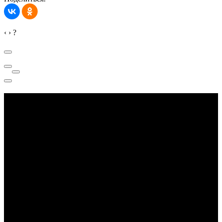
‹
›
?