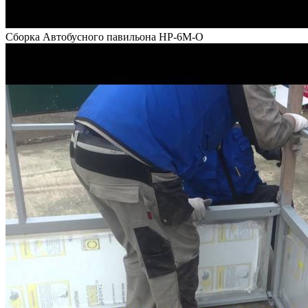
Сборка Автобусного павильона НР-6М-О